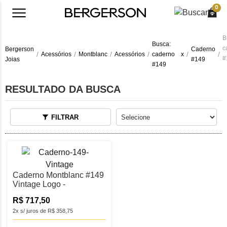
0
B
Busca:
c
Bergerson
Caderno
Acessórios
Montblanc
Acessórios
caderno
x
#
Joias
#149
#149
RESULTADO DA BUSCA
FILTRAR
Caderno Montblanc #149
Vintage Logo -
MB129472
R$ 717,50
2x s/ juros de R$ 358,75