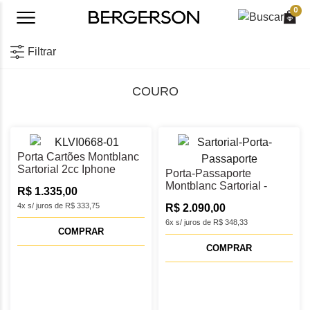
0
Filtrar
COURO
Porta Cartões Montblanc
Sartorial 2cc Iphone
Porta-Passaporte
MegaSafe Azul -
Montblanc Sartorial -
R$ 1.335,00
MB130815
MB130746
4x s/ juros de R$ 333,75
R$ 2.090,00
6x s/ juros de R$ 348,33
COMPRAR
COMPRAR