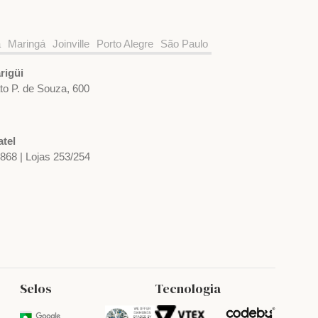
a
Maringá
Joinville
Porto Alegre
São Paulo
rigüi
ato P. de Souza, 600
tel
1868 | Lojas 253/254
Selos
Tecnologia