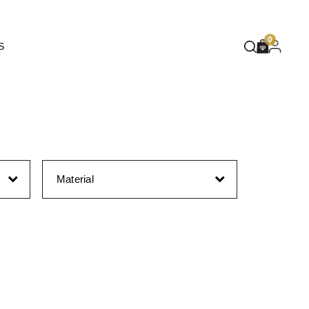
EUPHORIA
0
S
DEEP BLUE
MASQUÉ
WILD SPIRIT
MOTHER NATURE
FLARE
Material