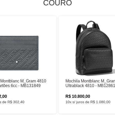
COURO
a Montblanc M_Gram 4810
Mochila Montblanc M_Gra
artões 6cc - MB131849
Ultrablack 4810 - MB1286
2,00
R$ 10.800,00
os de R$ 302,40
10x s/ juros de R$ 1.080,00