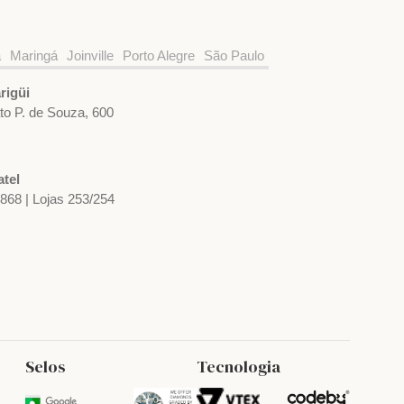
a
Maringá
Joinville
Porto Alegre
São Paulo
rigüi
ato P. de Souza, 600
tel
1868 | Lojas 253/254
Selos
Tecnologia