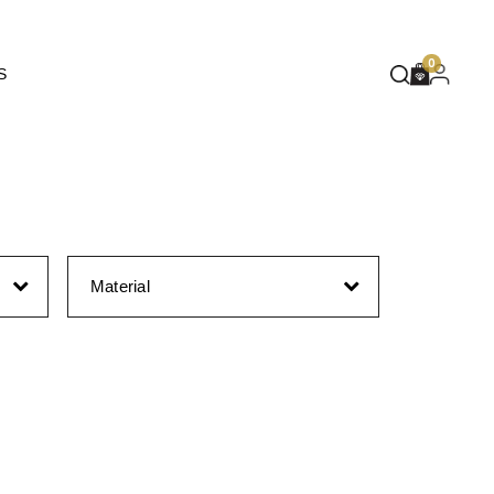
EUPHORIA
0
S
DEEP BLUE
MASQUÉ
WILD SPIRIT
MOTHER NATURE
FLARE
Material