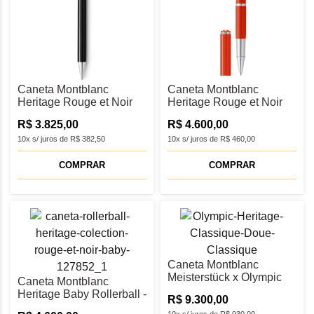
Caneta Montblanc
Caneta Montblanc
Heritage Rouge et Noir
Heritage Rouge et Noir
"Baby” Esferográfica -
"Baby" Rollerball -
R$ 3.825,00
R$ 4.600,00
MB127853
MB127857
10x s/ juros de R$ 382,50
10x s/ juros de R$ 460,00
COMPRAR
COMPRAR
Caneta Montblanc
Meisterstück x Olympic
Caneta Montblanc
Heritage Chamonix 1924
Heritage Baby Rollerball -
R$ 9.300,00
Doué Classique Tinteiro
MB127852