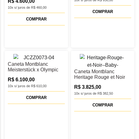
M - MB131367
10x s/ juros de R$ 930,00
R$ 4.600,00
10x s/ juros de R$ 460,00
COMPRAR
COMPRAR
Caneta Montblanc
Meisterstück x Olympic
Caneta Montblanc
Heritage Classique Doué
Heritage Rouge et Noir
R$ 6.100,00
Esferográfica -
"Baby” Esferográfica -
MB131369
10x s/ juros de R$ 610,00
R$ 3.825,00
MB128123
10x s/ juros de R$ 382,50
COMPRAR
COMPRAR