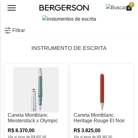
0
Filtrar
INSTRUMENTO DE ESCRITA
Caneta Montblanc
Caneta Montblanc
Meisterstück x Olympic
Heritage Rouge Et Noir
Heritage Chamonix 1924
"Baby" Esferográfica -
R$ 8.370,00
R$ 3.825,00
Doué Classique Tinteiro
MB127858
F - MB131366
10x s/ juros de R$ 837,00
10x s/ juros de R$ 382,50