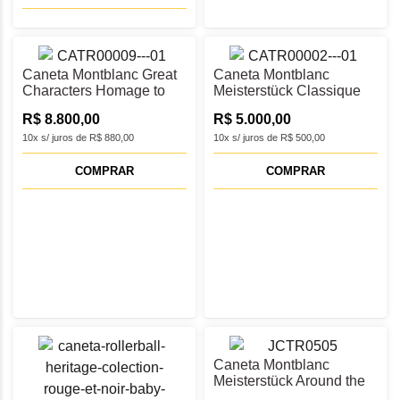
Caneta Montblanc Great
Caneta Montblanc
Characters Homage to
Meisterstück Classique
Queen Rollerball -
Rollerball - MB133007
R$ 8.800,00
R$ 5.000,00
MB131979
10x s/ juros de R$ 880,00
10x s/ juros de R$ 500,00
COMPRAR
COMPRAR
Caneta Montblanc
Meisterstück Around the
World in 80 Days