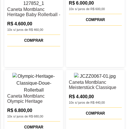
R$ 6.000,00
Classique Rollerball -
Caneta Montblanc
MB132880
10x s/ juros de R$ 600,00
Heritage Baby Rollerball -
MB127852
COMPRAR
R$ 4.600,00
10x s/ juros de R$ 460,00
COMPRAR
Caneta Montblanc
Meisterstück Classique
Rollerball - MB132457
Caneta Montblanc
R$ 4.400,00
Olympic Heritage
10x s/ juros de R$ 440,00
Classique Doué
R$ 6.800,00
Rollerball - MB131368
COMPRAR
10x s/ juros de R$ 680,00
COMPRAR