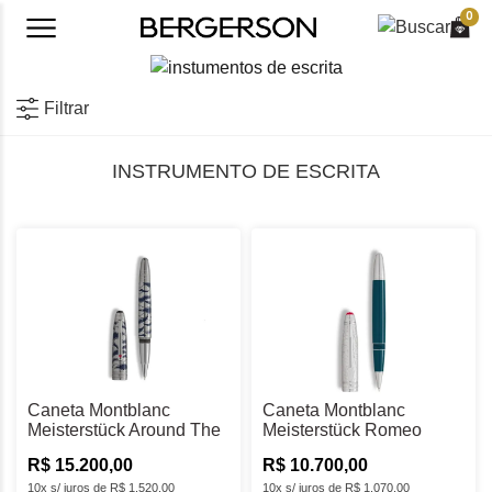
0
Filtrar
INSTRUMENTO DE ESCRITA
Caneta Montblanc
Caneta Montblanc
Meisterstück Around The
Meisterstück Romeo
World in 80 Days
Doué LeGrand Rollerball
R$ 15.200,00
R$ 10.700,00
Solitaire LeGrand
- MB132923
Rollerball - MB132898
10x s/ juros de R$ 1.520,00
10x s/ juros de R$ 1.070,00