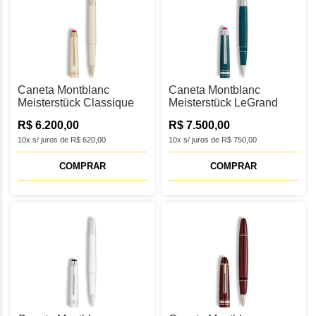
Caneta Montblanc
Caneta Montblanc
Meisterstück Classique
Meisterstück LeGrand
Versão Juliet Rollerball -
Versão Romeo Rollerball
R$ 6.200,00
R$ 7.500,00
MB132919
- MB132915
10x s/ juros de R$ 620,00
10x s/ juros de R$ 750,00
COMPRAR
COMPRAR