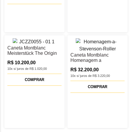
Caneta Montblanc
Meisterstück The Origin
Caneta Montblanc
Doué Rollerball LeGrand
Homenagem a
R$ 10.200,00
- MB131351
Stevenson Roller -
10x s/ juros de R$ 1.020,00
R$ 32.200,00
MB129522
10x s/ juros de R$ 3.220,00
COMPRAR
COMPRAR