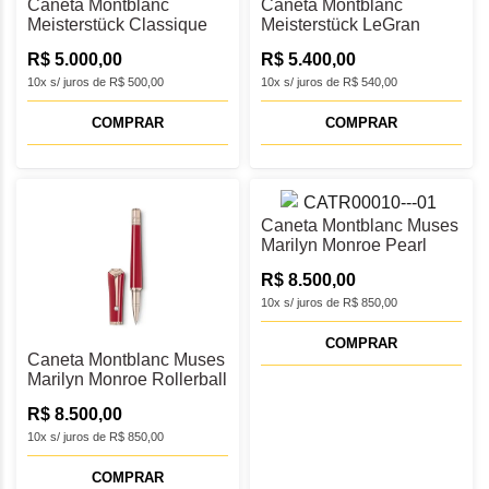
Caneta Montblanc
Caneta Montblanc
Meisterstück Classique
Meisterstück LeGran
Rollerball 163 -
Rollerball - MB133003
R$ 5.000,00
R$ 5.400,00
MB137121
10x s/ juros de R$ 500,00
10x s/ juros de R$ 540,00
COMPRAR
COMPRAR
Caneta Montblanc Muses
Marilyn Monroe Pearl
Rollerball - MB132121
R$ 8.500,00
10x s/ juros de R$ 850,00
COMPRAR
Caneta Montblanc Muses
Marilyn Monroe Rollerball
- MB132117
R$ 8.500,00
10x s/ juros de R$ 850,00
COMPRAR