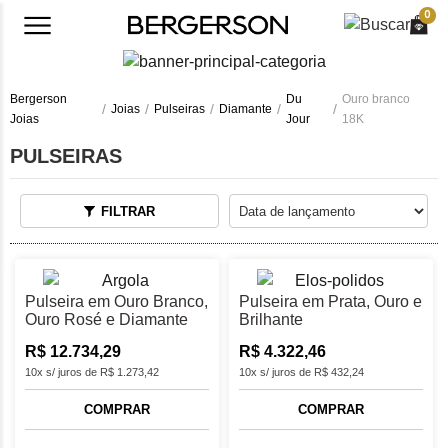
0
Bergerson
Du
Ouro branco
Joias
Pulseiras
Diamante
Joias
Jour
18K
PULSEIRAS
FILTRAR
Pulseira em Ouro Branco,
Pulseira em Prata, Ouro e
Ouro Rosé e Diamante
Brilhante
com 18 cm
R$ 12.734,29
R$ 4.322,46
10x s/ juros de R$ 1.273,42
10x s/ juros de R$ 432,24
COMPRAR
COMPRAR