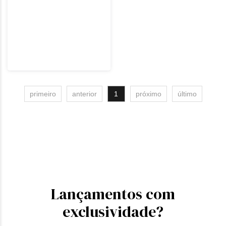
primeiro
anterior
1
próximo
último
Lançamentos com
exclusividade?