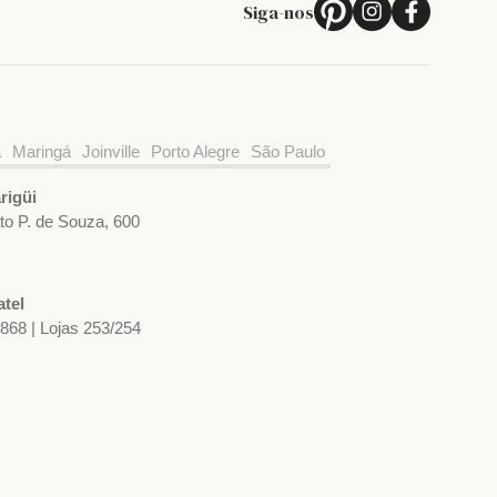
Siga-nos
a
Maringá
Joinville
Porto Alegre
São Paulo
rigüi
ato P. de Souza, 600
tel
1868 | Lojas 253/254