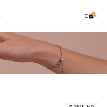
EUPHORIA
0
S
DEEP BLUE
MASQUÉ
WILD SPIRIT
MOTHER NATURE
FLARE
LIMPAR FILTROS