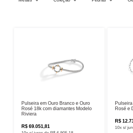
Pulseira em Ouro Branco e Ouro
Pulseir
Rosé 18k com diamantes Modelo
Rosé e 
Riviera
R$ 12.7
R$ 69.051,81
10x s/ ju
10x s/ juros de R$ 6.905,18