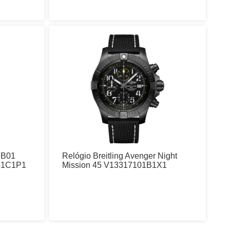
r B01
Relógio Breitling Avenger Night
41C1P1
Mission 45 V13317101B1X1