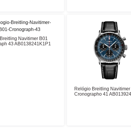
Breitling Navitimer B01
aph 43 AB0138241K1P1
Relógio Breitling Navitime
Cronographo 41 AB01392