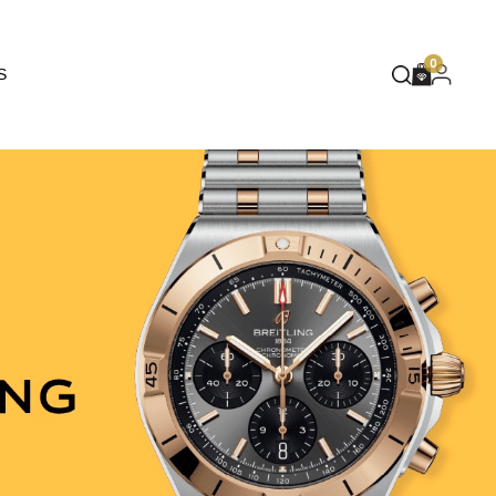
EUPHORIA
0
S
DEEP BLUE
MASQUÉ
WILD SPIRIT
MOTHER NATURE
FLARE