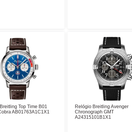
Breitling Top Time B01
Relógio Breitling Avenger
 Cobra AB01763A1C1X1
Chronograph GMT
A24315101B1X1