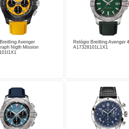
Breitling Avenger
Relógio Breitling Avenger 
raph Nigth Mission
A17328101L1X1
101I1X1