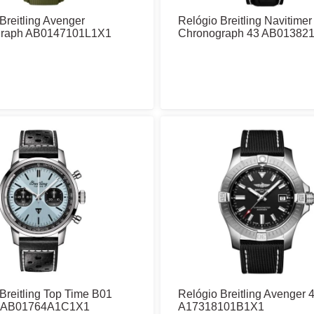
Breitling Avenger
Relógio Breitling Navitimer
graph AB0147101L1X1
Chronograph 43 AB01382
Breitling Top Time B01
Relógio Breitling Avenger 
h AB01764A1C1X1
A17318101B1X1