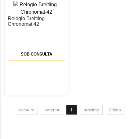
Relógio Breitling
Chronomat 42
AB0134101K1A1
SOB CONSULTA
primeiro
anterior
1
próximo
último