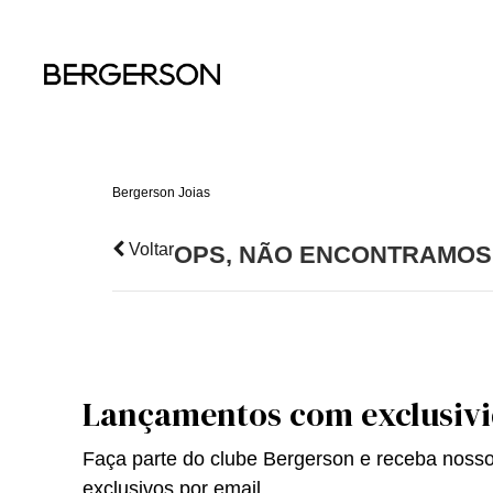
MARCAS
COLEÇÃO AUTO
INSTRUMENTO D
ALIANÇAS
BREITLING
RECARGAS E PA
ANÉIS
CARTIER
ARTIGOS EM CO
BRINCOS
IWC
RELÓGIOS
PRIVILÈGE
COLARES
Bergerson Joias
MONTBLANC
PRODUTOS INTE
PINGENTES
Voltar
OPS, NÃO ENCONTRAMOS
PULSEIRAS
DIVERSAS
Lançamentos com exclusiv
Faça parte do clube Bergerson e receba noss
exclusivos por email.