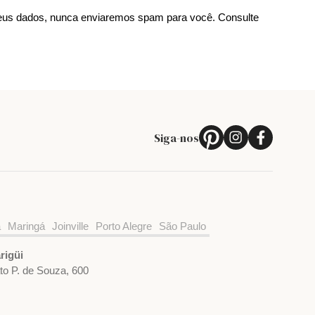
us dados, nunca enviaremos spam para você. Consulte
Siga-nos
a
Maringá
Joinville
Porto Alegre
São Paulo
rigüi
ato P. de Souza, 600