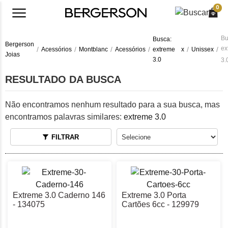
0
Bu
Busca:
Bergerson
ex
Acessórios
Montblanc
Acessórios
extreme
x
Unissex
Joias
3.0
3.
RESULTADO DA BUSCA
Não encontramos nenhum resultado para a sua busca, mas
encontramos palavras similares:
extreme 3.0
FILTRAR
Extreme 3.0 Caderno 146
Extreme 3.0 Porta
- 134075
Cartões 6cc - 129979