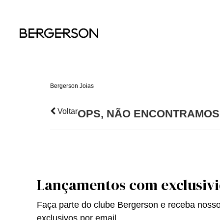
MARCAS
COLEÇÃO AUTO
INSTRUMENTO D
ALIANÇAS
BREITLING
RECARGAS E PA
ANÉIS
CARTIER
ARTIGOS EM CO
BRINCOS
IWC
RELÓGIOS
PRIVILÈGE
COLARES
Bergerson Joias
MONTBLANC
PRODUTOS INTE
PINGENTES
Voltar
OPS, NÃO ENCONTRAMOS
PULSEIRAS
DIVERSAS
Lançamentos com exclusiv
Faça parte do clube Bergerson e receba noss
exclusivos por email.