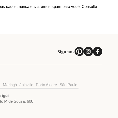
us dados, nunca enviaremos spam para você. Consulte
Siga-nos
a
Maringá
Joinville
Porto Alegre
São Paulo
rigüi
ato P. de Souza, 600