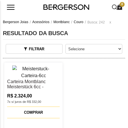
0
Bergerson Joias
Acessórios
Montblanc
Couro
Busca: 242
x
RESULTADO DA BUSCA
FILTRAR
Carteira Montblanc
Meisterstück 6cc -
MB131242
R$ 2.324,00
7x s/ juros de R$ 332,00
COMPRAR