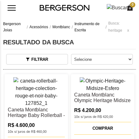
0
Busca:
Bergerson
Instrumento de
Acessórios
Montblanc
Joias
Escrita
heritage
x
RESULTADO DA BUSCA
FILTRAR
Caneta Montblanc
Olympic Heritage Midsize
Esferográfica -
Caneta Montblanc
R$ 4.200,00
MB131361
Heritage Baby Rollerball -
10x s/ juros de R$ 420,00
MB127852
R$ 4.600,00
COMPRAR
10x s/ juros de R$ 460,00