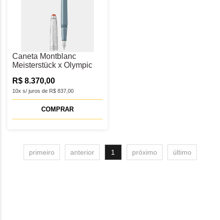
Caneta Montblanc
Meisterstück x Olympic
Heritage Chamonix 1924
R$ 8.370,00
Doué Classique Tinteiro
F - MB131366
10x s/ juros de R$ 837,00
COMPRAR
primeiro
anterior
1
próximo
último