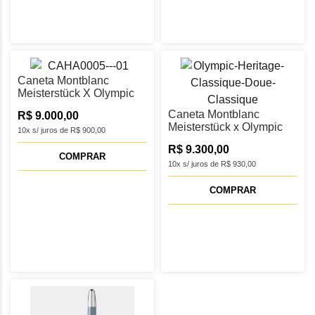
Caneta Montblanc
Meisterstück X Olympic
Heritage Chamonix 1924
Caneta Montblanc
R$ 9.000,00
Solitaire Esferográfica -
Meisterstück x Olympic
MB131373
10x s/ juros de R$ 900,00
Heritage Chamonix 1924
R$ 9.300,00
Doué Classique Tinteiro
COMPRAR
M - MB131367
10x s/ juros de R$ 930,00
COMPRAR