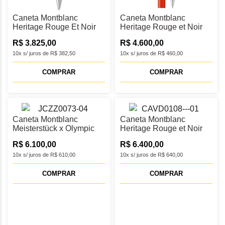
Caneta Montblanc
Caneta Montblanc
Heritage Rouge Et Noir
Heritage Rouge et Noir
"Baby" Esferográfica -
"Baby" Rollerball -
R$ 3.825,00
R$ 4.600,00
MB127858
MB127857
10x s/ juros de R$ 382,50
10x s/ juros de R$ 460,00
COMPRAR
COMPRAR
Caneta Montblanc
Caneta Montblanc
Meisterstück x Olympic
Heritage Rouge et Noir
Heritage Classique Doué
"Baby" Tinteiro M -
R$ 6.100,00
R$ 6.400,00
Esferográfica -
MB127856
MB131369
10x s/ juros de R$ 610,00
10x s/ juros de R$ 640,00
COMPRAR
COMPRAR