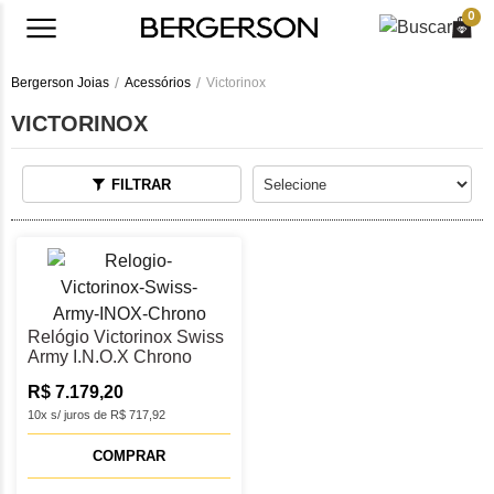
0
Bergerson Joias
Acessórios
Victorinox
VICTORINOX
FILTRAR
Relógio Victorinox Swiss
Army I.N.O.X Chrono
241985
R$ 7.179,20
10x s/ juros de R$ 717,92
COMPRAR