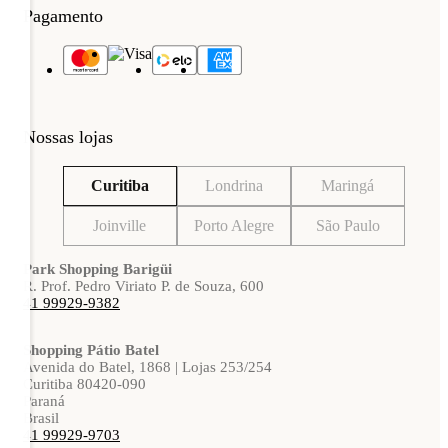
Pagamento
Nossas lojas
Curitiba
Londrina
Maringá
Joinville
Porto Alegre
São Paulo
Park Shopping Barigüi
R. Prof. Pedro Viriato P. de Souza, 600
41 99929-9382
Shopping Pátio Batel
Avenida do Batel, 1868 | Lojas 253/254
Curitiba 80420-090
Paraná
Brasil
41 99929-9703