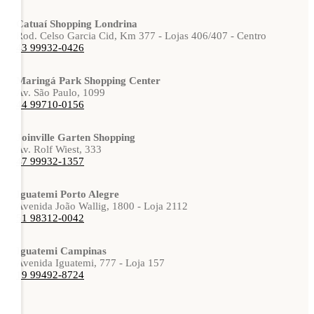
Catuaí Shopping Londrina
Rod. Celso Garcia Cid, Km 377 - Lojas 406/407 - Centro
43 99932-0426
Maringá Park Shopping Center
Av. São Paulo, 1099
44 99710-0156
Joinville Garten Shopping
Av. Rolf Wiest, 333
47 99932-1357
Iguatemi Porto Alegre
Avenida João Wallig, 1800 - Loja 2112
51 98312-0042
Iguatemi Campinas
Avenida Iguatemi, 777 - Loja 157
19 99492-8724