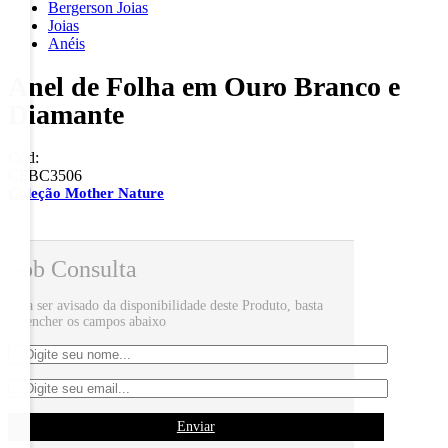
Bergerson Joias
Joias
Anéis
Anel de Folha em Ouro Branco e
Diamante
Cód:
CFBC3506
Coleção Mother Nature
Sob Consulta
Para ser avisado da disponibilidade deste Produto, basta
preencher os campos abaixo
Enviar