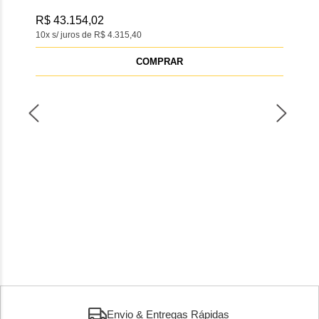
ANE
DI
R$ 43.154,02
10x s/ juros de R$ 4.315,40
R$ 
10x s
COMPRAR
Envio & Entregas Rápidas