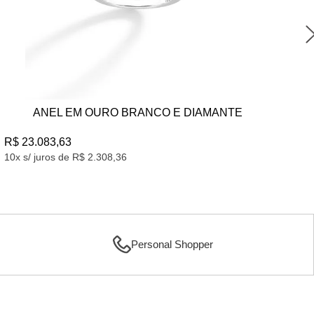
ANEL DE OURO BRANCO 18K COM DIAMANTE
AN
NEGRO
C
R$ 33.508,48
R$
10x s/ juros de R$ 3.350,84
10x
Personal Shopper