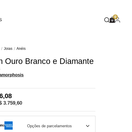
EUPHORIA
0
S
DEEP BLUE
MASQUÉ
WILD SPIRIT
Joias
Anéis
m Ouro Branco e Diamante
MOTHER NATURE
4
FLARE
amorphosis
6,08
$ 3.759,60
Opções de parcelamentos