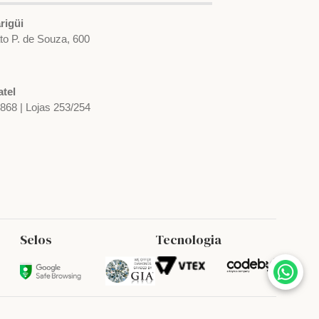
rigüi
ato P. de Souza, 600
tel
1868 | Lojas 253/254
Selos
Tecnologia
Anel em Ouro Branco e Diamante
R$ 37.596,08