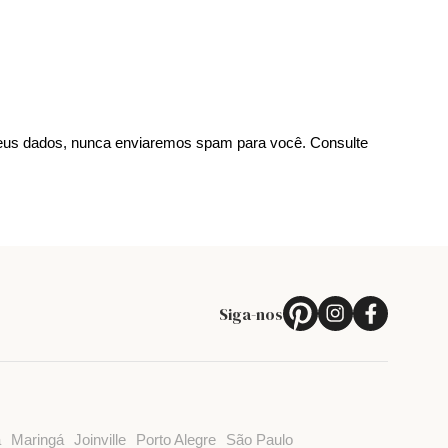
us dados, nunca enviaremos spam para você. Consulte
Siga-nos
a
Maringá
Joinville
Porto Alegre
São Paulo