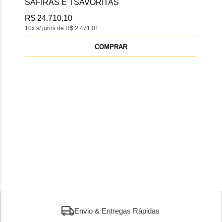
SAFIRAS E TSAVORITAS
DI
R$ 24.710,10
R$ 
10x s/ juros de R$ 2.471,01
10x s
COMPRAR
Envio & Entregas Rápidas