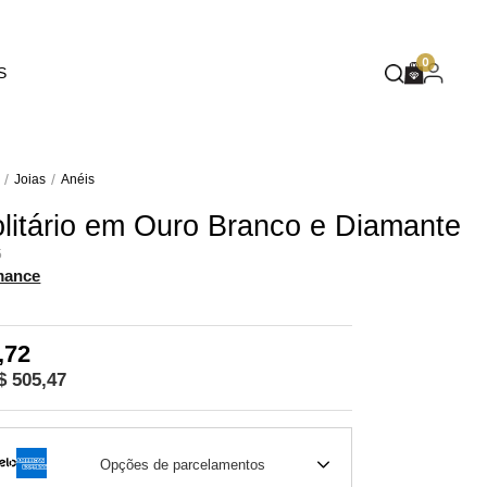
EUPHORIA
0
S
DEEP BLUE
MASQUÉ
WILD SPIRIT
Joias
Anéis
olitário em Ouro Branco e Diamante
MOTHER NATURE
5
FLARE
mance
,72
$ 505,47
Opções de parcelamentos