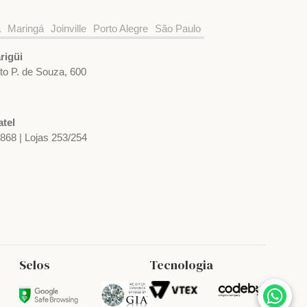
a
Maringá
Joinville
Porto Alegre
São Paulo
rigüi
ato P. de Souza, 600
tel
1868 | Lojas 253/254
Selos
Tecnologia
Anel Solitário em Ouro Branco e
Diamante
R$ 5.054,72