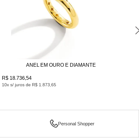
ANEL EM OURO E DIAMANTE
AN
DI
R$ 18.736,54
R$
10x s/ juros de R$ 1.873,65
10x
Personal Shopper