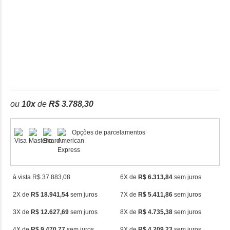
ou
10
x
de
R$ 3.788,30
Opções de parcelamentos
à vista R$ 37.883,08
6X de
R$ 6.313,84
sem juros
2X de
R$ 18.941,54
sem juros
7X de
R$ 5.411,86
sem juros
3X de
R$ 12.627,69
sem juros
8X de
R$ 4.735,38
sem juros
4X de
R$ 9.470,77
sem juros
9X de
R$ 4.209,23
sem juros