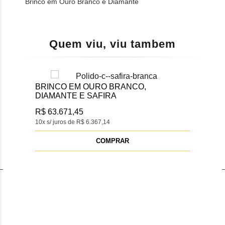
Brinco em Ouro Branco e Diamante
Quem viu, viu tambem
BRINCO EM OURO BRANCO,
DIAMANTE E SAFIRA
R$ 63.671,45
10x s/ juros de R$ 6.367,14
COMPRAR
R