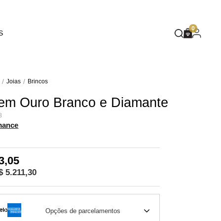
EUPHORIA
0
S
DEEP BLUE
MASQUÉ
WILD SPIRIT
Joias
Brincos
 em Ouro Branco e Diamante
MOTHER NATURE
8
FLARE
mance
3,05
$ 5.211,30
Opções de parcelamentos