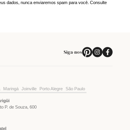
us dados, nunca enviaremos spam para você. Consulte
Siga-nos
a
Maringá
Joinville
Porto Alegre
São Paulo
rigüi
ato P. de Souza, 600
tel