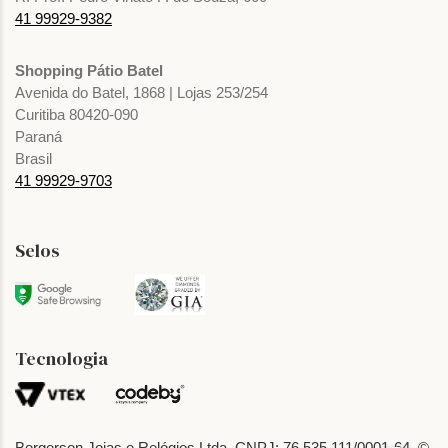
41 99929-9382
Shopping Pátio Batel
Avenida do Batel, 1868 | Lojas 253/254
Curitiba 80420-090
Paraná
Brasil
41 99929-9703
Selos
Tecnologia
Bergerson Joias e Relógios Ltda. CNPJ: 76.535.111/0001-64. ©