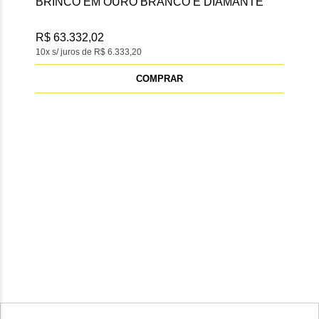
BRINCO EM OURO BRANCO E DIAMANTE
BRI
DI
R$ 63.332,02
R$ 
10x s/ juros de R$ 6.333,20
10x s
COMPRAR