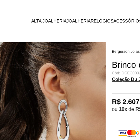
RAL
E ESCRITA
ROMANCE
OMEGA
PELARIA
ALTA JOALHERIA
JOALHERIA
RELÓGIOS
ACESSÓRIO
BLOOMING
TAG HEUER
URO
WANDERLUST
PANERAI
DU JOUR
Bergerson Joias
VICTORINOX
LIGENTES
HERITAGE
Brinco 
Cód:
DGEC003
METAMORPHOSIS
Coleção Du 
NÓ
R$ 2.607
10
x
R
ou
de