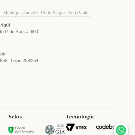
a
Maringá
Joinville
Porto Alegre
São Paulo
rigüi
ato P. de Souza, 600
tel
1868 | Lojas 253/254
Selos
Tecnologia
Brinco em Prata, Ouro e Brilhante
R$ 2.607,18