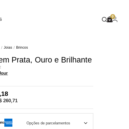
EUPHORIA
0
S
DEEP BLUE
MASQUÉ
WILD SPIRIT
Joias
Brincos
em Prata, Ouro e Brilhante
MOTHER NATURE
2
FLARE
Jour
,18
$ 260,71
Opções de parcelamentos