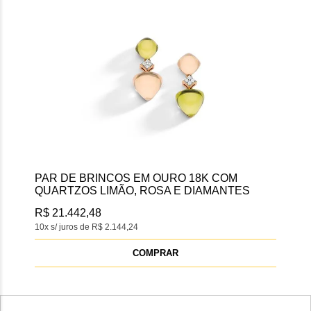
A
BRI
DI
R$ 
10x s
PAR DE BRINCOS EM OURO 18K COM
QUARTZOS LIMÃO, ROSA E DIAMANTES
R$ 21.442,48
10x s/ juros de R$ 2.144,24
COMPRAR