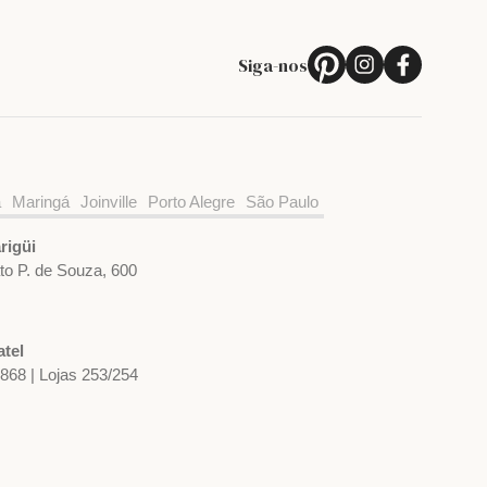
Siga-nos
a
Maringá
Joinville
Porto Alegre
São Paulo
rigüi
ato P. de Souza, 600
tel
1868 | Lojas 253/254