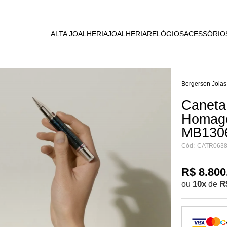
RAL
E ESCRITA
ROMANCE
OMEGA
PELARIA
ALTA JOALHERIA
JOALHERIA
RELÓGIOS
ACESSÓRIO
BLOOMING
TAG HEUER
URO
WANDERLUST
PANERAI
DU JOUR
Bergerson Joias
VICTORINOX
LIGENTES
HERITAGE
Caneta
Homage 
METAMORPHOSIS
MB130
NÓ
Cód:
CATR063
R$ 8.800
10
x
R
ou
de