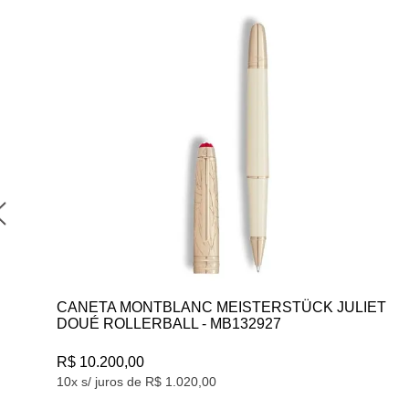
CANETA MONTBLANC MASTERS OF ART
HOMAGE TO HENRI MATISSE 4810 ROLLERBALL
- MB133395
R$ 28.700,00
10x s/ juros de R$ 2.870,00