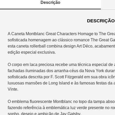
Descrição
DESCRIÇÃO
A Caneta Montblanc Great Characters Homage to The Gre
sofisticada homenagem ao clássico romance The Great Gat
esta caneta rollerball combina design Art Déco, acabamen
edição especial exclusiva.
O corpo em laca preciosa recebe uma técnica especial de
fachadas iluminadas dos arranha-céus da Nova York durant
sofisticada descrita por F. Scott Fitzgerald em sua obra ic
luxuosas mansões de Long Island e às famosas festas da 
Vinte.
O emblema fluorescente Montblanc no topo da tampa absorve
fazendo referência à emblemática luz verde presente no r
sonho, desejo e ambição de Jay Gatsby.