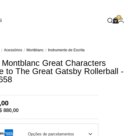
EUPHORIA
0
S
DEEP BLUE
MASQUÉ
WILD SPIRIT
Acessórios
Montblanc
Instrumento de Escrita
 Montblanc Great Characters
MOTHER NATURE
to The Great Gatsby Rollerball -
FLARE
658
8
,00
$ 880,00
Opções de parcelamentos