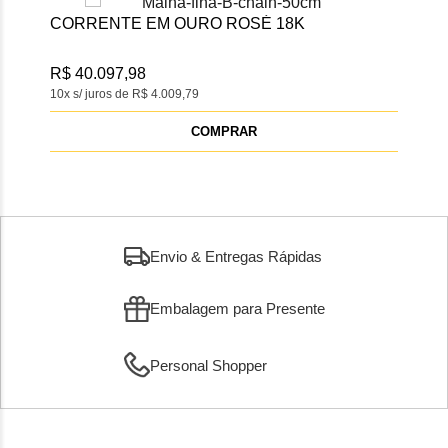
CORRENTE EM OURO ROSÉ 18K
GAR
DI
R$ 40.097,98
10x s/ juros de R$ 4.009,79
R$ 
10x s
COMPRAR
Envio & Entregas Rápidas
Embalagem para Presente
Personal Shopper