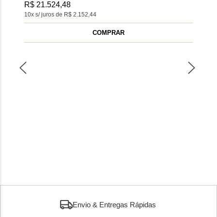
R$ 21.524,48
R$ 
10x s/ juros de R$ 2.152,44
10x s
COMPRAR
Envio & Entregas Rápidas