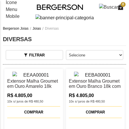
0
Bergerson Joias
Joias
Diversas
DIVERSAS
FILTRAR
Extensor Malha Groumet
Extensor Malha Groumet
em Ouro Amarelo 18k
em Ouro Branco 18k com
com Fecho Mosquetão –
Ródio Negro e Fecho
R$ 4.805,00
R$ 4.805,00
2cm
Mosquetão – 2 cm
10x s/ juros de R$ 480,50
10x s/ juros de R$ 480,50
COMPRAR
COMPRAR