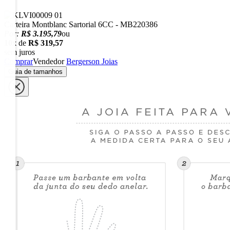
Carteira Montblanc Sartorial 6CC - MB220386
Por:
R$ 3.195,79
ou
10x
de
R$ 319,57
sem juros
Comprar
Vendedor
Bergerson Joias
Guia de tamanhos