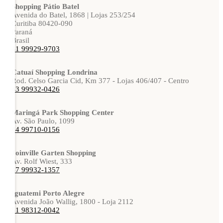
Shopping Pátio Batel
Avenida do Batel, 1868 | Lojas 253/254
Curitiba 80420-090
Paraná
Brasil
41 99929-9703
Catuaí Shopping Londrina
Rod. Celso Garcia Cid, Km 377 - Lojas 406/407 - Centro
43 99932-0426
Maringá Park Shopping Center
Av. São Paulo, 1099
44 99710-0156
Joinville Garten Shopping
Av. Rolf Wiest, 333
47 99932-1357
Iguatemi Porto Alegre
Avenida João Wallig, 1800 - Loja 2112
51 98312-0042