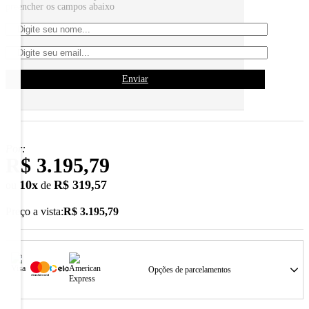
preencher os campos abaixo
Enviar
Por:
R$ 3.195,79
10
x
R$ 319,57
ou
de
Preço a vista:
R$ 3.195,79
Opções de parcelamentos