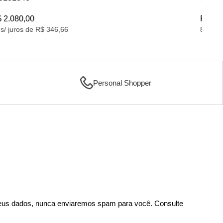
R$ 3.790,00
R$
10x s/ juros de R$ 379,00
6x 
Personal Shopper
us dados, nunca enviaremos spam para você. Consulte