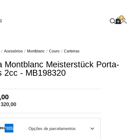
EUPHORIA
0
S
DEEP BLUE
MASQUÉ
WILD SPIRIT
Acessórios
Montblanc
Couro
Carteiras
a Montblanc Meisterstück Porta-
MOTHER NATURE
s 2cc - MB198320
FLARE
,00
 320,00
Opções de parcelamentos