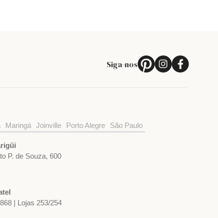
Siga-nos
a
Maringá
Joinville
Porto Alegre
São Paulo
rigüi
ato P. de Souza, 600
tel
1868 | Lojas 253/254