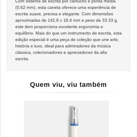
Com sistema de escrita por cartucho e ponta média
(0,62 mm), esta caneta oferece uma experiência de
escrita suave, precisa e elegante. Com dimensões
aproximadas de 142,8 x 18,4 mm e peso de 33,33 g,
este item proporciona excelente ergonomia e
equilíbrio. Mais do que um instrumento de escrita, esta
edição especial é uma peça de coleção que une arte,
história e luxo, ideal para admiradores da música
clássica, colecionadores e apreciadores da alta
escrita.
Quem viu, viu também
CANETA MONTBLANC WRITERS EDITION
C
HOMAGE TO GOETHE ROLLERBALL -
SP
MB131438
R$ 9.400,00
R$
10x s/ juros de R$ 940,00
10x