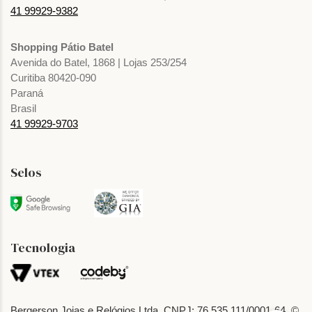
41 99929-9382
Shopping Pátio Batel
Avenida do Batel, 1868 | Lojas 253/254
Curitiba 80420-090
Paraná
Brasil
41 99929-9703
Selos
Tecnologia
Bergerson Joias e Relógios Ltda. CNPJ: 76.535.111/0001-64. ©