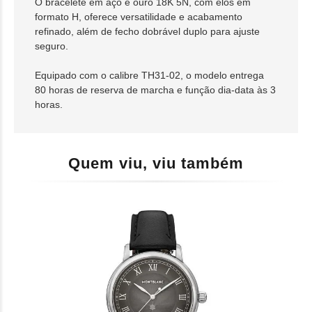
O bracelete em aço e ouro 18K 5N, com elos em
formato H, oferece versatilidade e acabamento
refinado, além de fecho dobrável duplo para ajuste
seguro.
Equipado com o calibre TH31-02, o modelo entrega
80 horas de reserva de marcha e função dia-data às 3
horas.
Quem viu, viu também
REL
242
R$ 
10x s