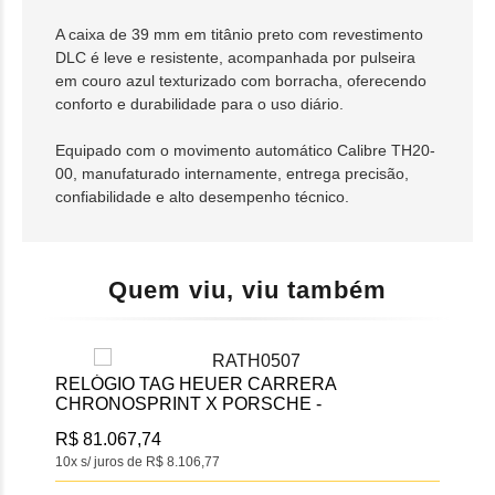
A caixa de 39 mm em titânio preto com revestimento
DLC é leve e resistente, acompanhada por pulseira
em couro azul texturizado com borracha, oferecendo
conforto e durabilidade para o uso diário.
Equipado com o movimento automático Calibre TH20-
00, manufaturado internamente, entrega precisão,
confiabilidade e alto desempenho técnico.
Quem viu, viu também
RELÓGIO TAG HEUER CARRERA
REL
CHRONOSPRINT X PORSCHE -
242
CBS2011FC6529
R$ 81.067,74
R$ 
10x s/ juros de R$ 8.106,77
10x s