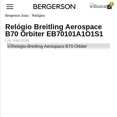
0
Bergerson Joias
Relógios
Relógio Breitling Aerospace
B70 Orbiter EB70101A1O1S1
Cód:
RBKT0289