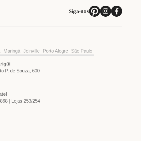
Siga-nos
a
Maringá
Joinville
Porto Alegre
São Paulo
rigüi
ato P. de Souza, 600
tel
1868 | Lojas 253/254