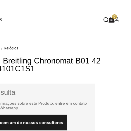
EUPHORIA
0
S
DEEP BLUE
MASQUÉ
WILD SPIRIT
Relógios
 Breitling Chronomat B01 42
MOTHER NATURE
4101C1S1
FLARE
9
sulta
ormações sobre este Produto, entre em contato
 Whatsapp.
 com um de nossos consultores