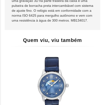
uma gravação 3D na parte traseira da caixa e uma
pulseira de borracha preta intercambiável com sistema
de ajuste fino. O relógio está em conformidade com a
norma ISO 6425 para mergulho autônomo e vem com
uma resistência à água de 300 metros. MB134017.
Quem viu, viu também
RE
CH
R$ 
10x s