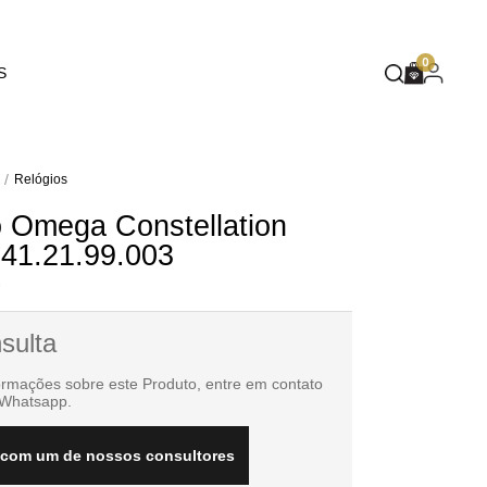
EUPHORIA
0
S
DEEP BLUE
MASQUÉ
WILD SPIRIT
Relógios
o Omega Constellation
MOTHER NATURE
.41.21.99.003
FLARE
3
sulta
ormações sobre este Produto, entre em contato
 Whatsapp.
 com um de nossos consultores