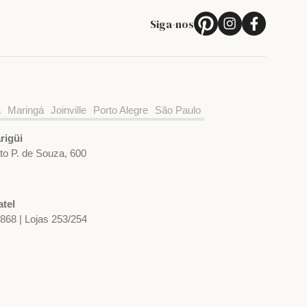
Siga-nos
a
Maringá
Joinville
Porto Alegre
São Paulo
rigüi
ato P. de Souza, 600
tel
1868 | Lojas 253/254