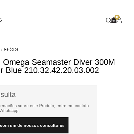
EUPHORIA
0
S
DEEP BLUE
MASQUÉ
WILD SPIRIT
Relógios
o Omega Seamaster Diver 300M
MOTHER NATURE
 Blue 210.32.42.20.03.002
FLARE
1
sulta
ormações sobre este Produto, entre em contato
 Whatsapp.
 com um de nossos consultores