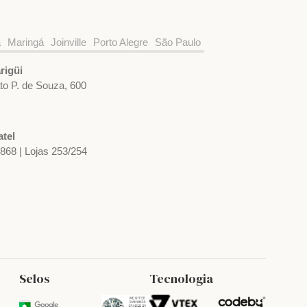
a
Maringá
Joinville
Porto Alegre
São Paulo
rigüi
ato P. de Souza, 600
tel
1868 | Lojas 253/254
Selos
Tecnologia