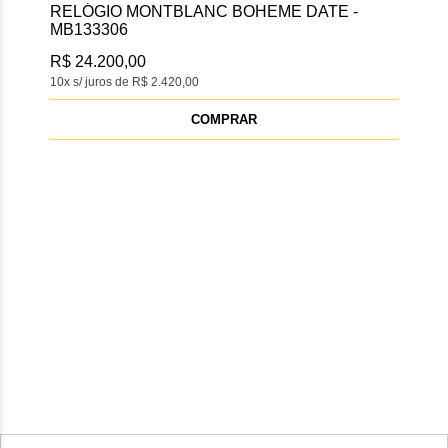
C BOHEME DATE -
RELÓGIO TAG HEUER CARRE
CHRONOGRAPH - CBS2216BA0
R$ 62.195,08
10x s/ juros de R$ 6.219,50
MPRAR
COMPRAR