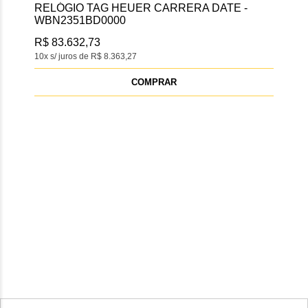
RELÓGIO TAG HEUER CARRERA DATE -
WBN2351BD0000
R$ 83.632,73
10x s/ juros de R$ 8.363,27
COMPRAR
REL
R$ 
10x s