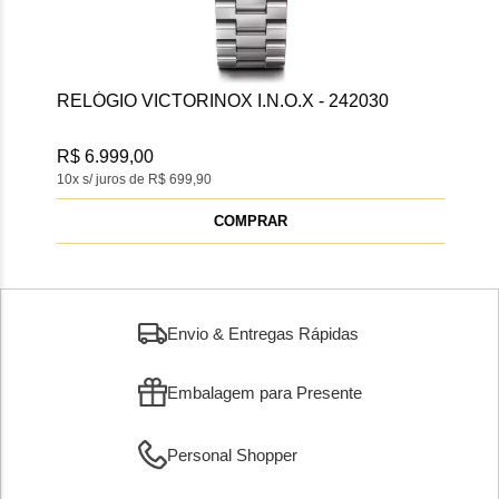
RELÓGIO VICTORINOX I.N.O.X - 242030
RE
CHR
R$ 6.999,00
R$ 
10x s/ juros de R$ 699,90
10x s
COMPRAR
Envio & Entregas Rápidas
Embalagem para Presente
Personal Shopper