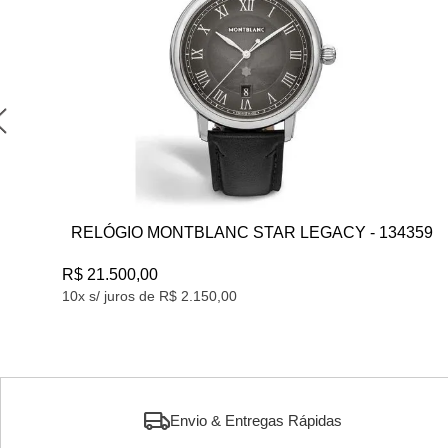
BLANC STAR LEGACY - 134359
RELÓGIO VICTORIN
R$ 7.879,00
.150,00
10x s/ juros de R$ 787,9
Envio & Entregas Rápidas