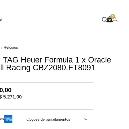
EUPHORIA
0
S
DEEP BLUE
MASQUÉ
WILD SPIRIT
Relógios
o TAG Heuer Formula 1 x Oracle
MOTHER NATURE
ll Racing CBZ2080.FT8091
FLARE
1
0,00
$ 5.271,00
Opções de parcelamentos