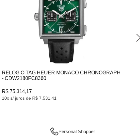
 MONACO CHRONOGRAPH
RELÓGIO MONTBLANC BOHE
MB133310
R$ 30.300,00
10x s/ juros de R$ 3.030,00
Personal Shopper