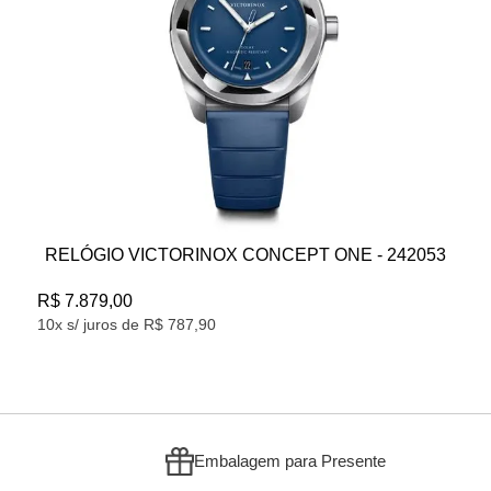
OX CONCEPT ONE - 242053
RELÓGIO TAG HEUER
- CDW2180FC8360
R$ 75.314,17
0
10x s/ juros de R$ 7.531,41
Embalagem para Presente