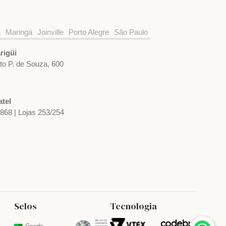
a
Maringá
Joinville
Porto Alegre
São Paulo
rigüi
ato P. de Souza, 600
tel
1868 | Lojas 253/254
Selos
Tecnologia
Relógio TAG Heuer Formula 1 x Oracle
Red Bull Racing CBZ2080.FT8091
R$ 52.710,00