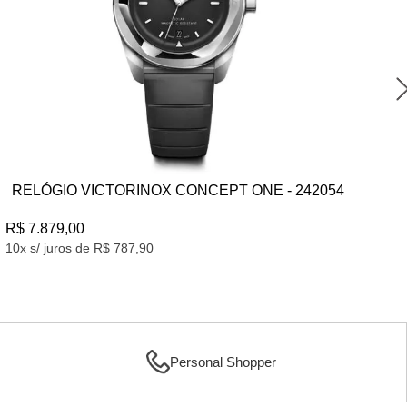
CONCEPT ONE - 242054
RELÓGIO TAG HEUER MÔ
- CBL2188FT6261
R$ 98.222,57
10x s/ juros de R$ 9.822,25
Personal Shopper