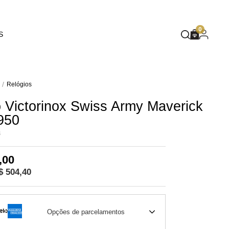
EUPHORIA
0
S
DEEP BLUE
MASQUÉ
WILD SPIRIT
Relógios
o Victorinox Swiss Army Maverick
MOTHER NATURE
950
FLARE
4
,00
$ 504,40
Opções de parcelamentos