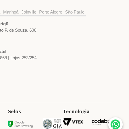
a
Maringá
Joinville
Porto Alegre
São Paulo
rigüi
ato P. de Souza, 600
tel
1868 | Lojas 253/254
Selos
Tecnologia
Relógio Victorinox Swiss Army Maverick
43 241950
R$ 5.044,00