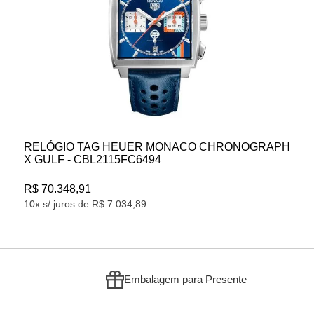
UER MONACO CHRONOGRAPH
RELÓGIO VICTORINOX 
C6494
R$ 7.879,00
10x s/ juros de R$ 787,90
,89
Embalagem para Presente