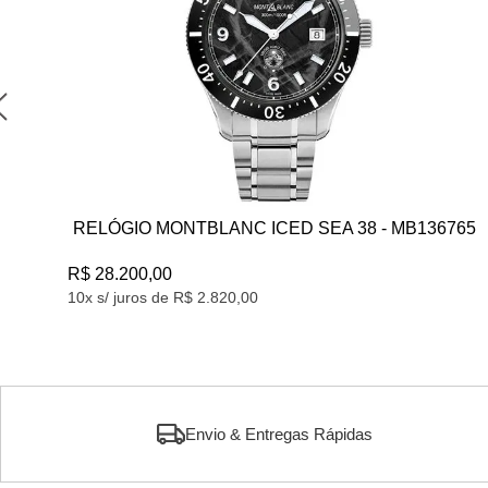
LANC ICED SEA 38 - MB136765
RELÓGIO TAG HE
X GULF - CBL2115F
R$ 70.348,91
.820,00
10x s/ juros de R$ 7.034
Envio & Entregas Rápidas