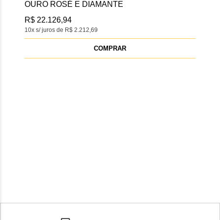
OURO ROSÉ E DIAMANTE
OU
R$ 22.126,94
R$ 
10x s/ juros de R$ 2.212,69
10x s
COMPRAR