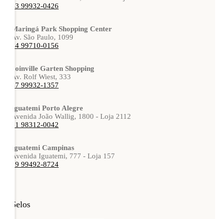
43 99932-0426
Maringá Park Shopping Center
Av. São Paulo, 1099
44 99710-0156
Joinville Garten Shopping
Av. Rolf Wiest, 333
47 99932-1357
Iguatemi Porto Alegre
Avenida João Wallig, 1800 - Loja 2112
51 98312-0042
Iguatemi Campinas
Avenida Iguatemi, 777 - Loja 157
19 99492-8724
Selos