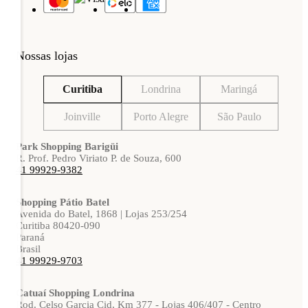
Nossas lojas
Curitiba
Londrina
Maringá
Joinville
Porto Alegre
São Paulo
Park Shopping Barigüi
R. Prof. Pedro Viriato P. de Souza, 600
41 99929-9382
Shopping Pátio Batel
Avenida do Batel, 1868 | Lojas 253/254
Curitiba 80420-090
Paraná
Brasil
41 99929-9703
Catuaí Shopping Londrina
Rod. Celso Garcia Cid, Km 377 - Lojas 406/407 - Centro