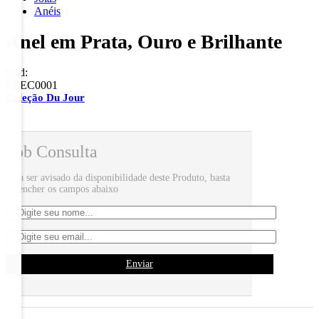
Anéis
Anel em Prata, Ouro e Brilhante
Cód:
CFEC0001
Coleção Du Jour
Sob Consulta
Para ser avisado da disponibilidade deste Produto, basta
preencher os campos abaixo
Enviar