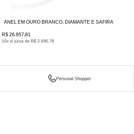
O, DIAMANTE E SAFIRA
ANEL EM 
R$ 581,87
10x s/ juros de R$ 58,18
Personal Shopper