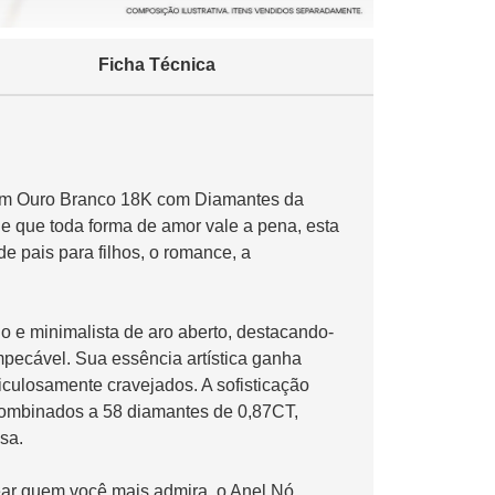
Ficha Técnica
 em Ouro Branco 18K com Diamantes da
e que toda forma de amor vale a pena, esta
de pais para filhos, o romance, a
.
 e minimalista de aro aberto, destacando-
mpecável. Sua essência artística ganha
iculosamente cravejados. A sofisticação
combinados a 58 diamantes de 0,87CT,
sa.
ear quem você mais admira, o Anel Nó