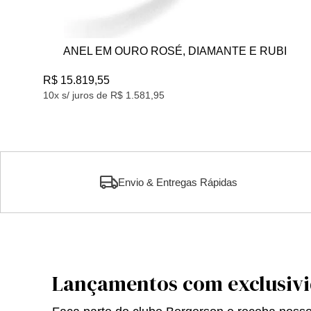
RO ROSÉ, DIAMANTE E RUBI
ANEL EM OURO R
R$ 25.337,38
.581,95
10x s/ juros de R$ 2.533
Envio & Entregas Rápidas
Lançamentos com exclusiv