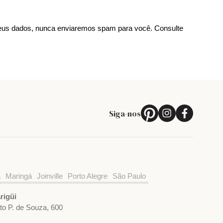
us dados, nunca enviaremos spam para você. Consulte
Siga-nos
a
Maringá
Joinville
Porto Alegre
São Paulo
rigüi
ato P. de Souza, 600