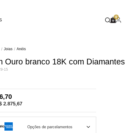
EUPHORIA
0
S
DEEP BLUE
MASQUÉ
WILD SPIRIT
Joias
Anéis
m Ouro branco 18K com Diamantes
MOTHER NATURE
9-15
FLARE
6,70
$ 2.875,67
Opções de parcelamentos