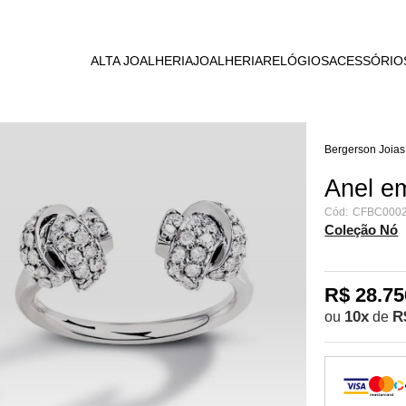
RAL
E ESCRITA
ROMANCE
OMEGA
PELARIA
ALTA JOALHERIA
JOALHERIA
RELÓGIOS
ACESSÓRIO
BLOOMING
TAG HEUER
URO
WANDERLUST
PANERAI
DU JOUR
Bergerson Joias
VICTORINOX
LIGENTES
HERITAGE
Anel e
Cód:
CFBC0002
METAMORPHOSIS
Coleção Nó
NÓ
R$ 28.75
10
x
R
ou
de